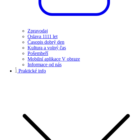
Zpravodaj
Oslava 1111 let
Časopis dobrý den
Kultura a volný čas
Pošembeří
Mobilní aplikace V obraze
Informace od nás
Praktické info