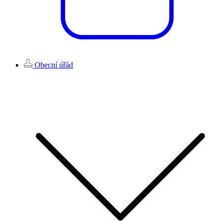
Obecní úřád