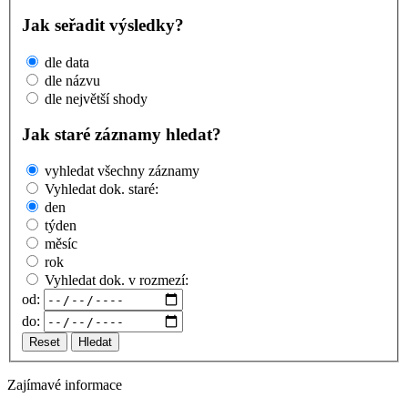
Jak seřadit výsledky?
dle data
dle názvu
dle největší shody
Jak staré záznamy hledat?
vyhledat všechny záznamy
Vyhledat dok. staré:
den
týden
měsíc
rok
Vyhledat dok. v rozmezí:
od:
do:
Reset
Hledat
Zajímavé informace