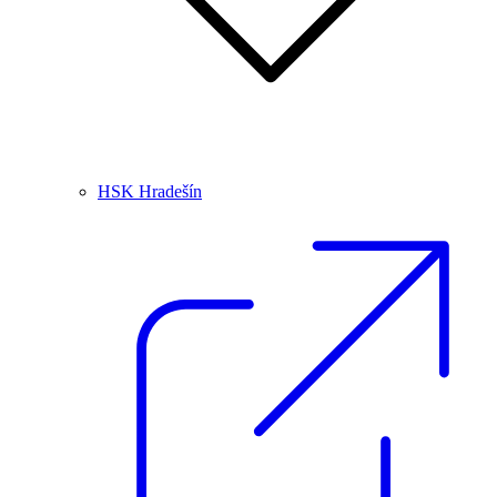
HSK Hradešín