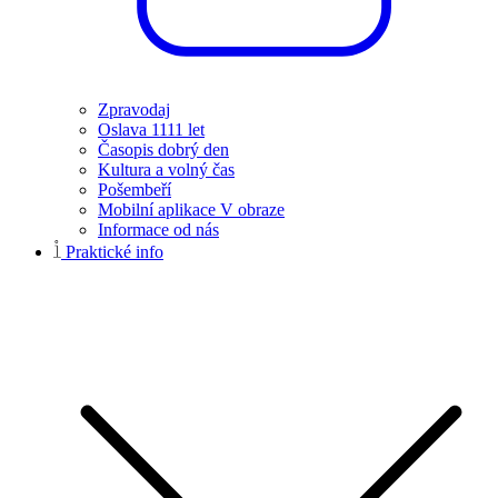
Zpravodaj
Oslava 1111 let
Časopis dobrý den
Kultura a volný čas
Pošembeří
Mobilní aplikace V obraze
Informace od nás
Praktické info