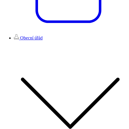
Obecní úřád