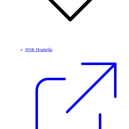
HSK Hradešín