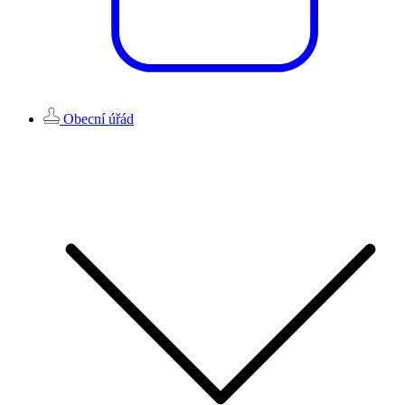
Obecní úřád