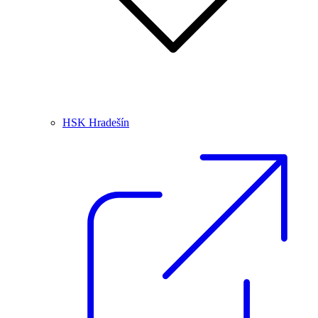
HSK Hradešín