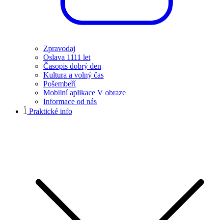
Zpravodaj
Oslava 1111 let
Časopis dobrý den
Kultura a volný čas
Pošembeří
Mobilní aplikace V obraze
Informace od nás
Praktické info