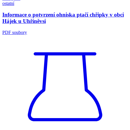
ostatní
Informace o potvrzení ohniska ptačí chřipky v obci
Hájek u Uhříněvsi
PDF soubory