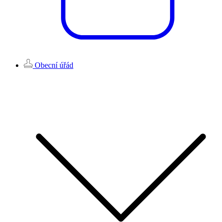
Obecní úřád