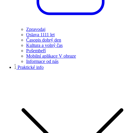
Zpravodaj
Oslava 1111 let
Časopis dobrý den
Kultura a volný čas
Pošembeří
Mobilní aplikace V obraze
Informace od nás
Praktické info