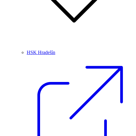
HSK Hradešín